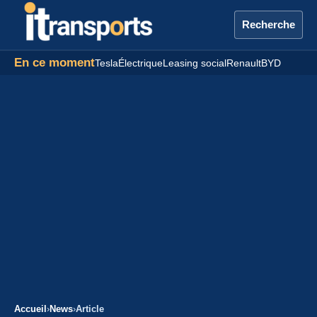
Recherche
En ce moment
Tesla
Électrique
Leasing social
Renault
BYD
Accueil
›
News
›
Article