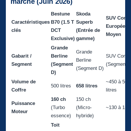
marché (Juin 2026)
Bestune
Skoda
SUV Comp
Caractéristiques
B70 (1.5 T
Superb
Européen
clés
DCT
(Entrée de
Moyen
Exclusive)
gamme)
Grande
Grande
Gabarit /
Berline
SUV Comp
Berline
Segment
(Segment
(Segment 
(Segment D)
D)
Volume de
~450 à 500
500 litres
658 litres
Coffre
litres
160 ch
150 ch
Puissance
(Turbo
(Micro-
~130 à 150
Moteur
essence)
hybride)
Toit