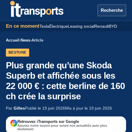
Recherche
En ce moment
Tesla
Électrique
Leasing social
Renault
BYD
Accueil
›
News
›
Article
BESTUNE
Plus grande qu’une Skoda
Superb et affichée sous les
22 000 € : cette berline de 160
ch crée la surprise
Par
Gilles
Publié le 19 juin 2026
Mis à jour le 19 juin 2026
Retrouvez iTransports sur Google
G
Ajoutez notre source pour suivre nos actualités auto plus
facilement