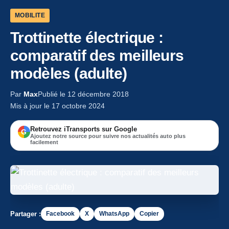
MOBILITE
Trottinette électrique :
comparatif des meilleurs
modèles (adulte)
Par
Max
Publié le 12 décembre 2018
Mis à jour le 17 octobre 2024
Retrouvez iTransports sur Google
G
Ajoutez notre source pour suivre nos actualités auto plus
facilement
Partager :
Facebook
X
WhatsApp
Copier