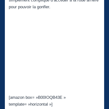
simplement compliqué d’accéder à la roue arrière
pour pouvoir la gonfler.
[amazon box= »B00IOQB43E »
template= »horizontal »]