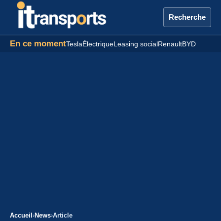
Recherche
En ce moment
Tesla
Électrique
Leasing social
Renault
BYD
Accueil
›
News
›
Article