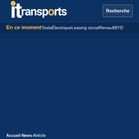
Recherche
En ce moment
Tesla
Électrique
Leasing social
Renault
BYD
Accueil
›
News
›
Article