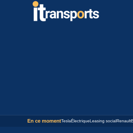
En ce moment
Tesla
Électrique
Leasing social
Renault