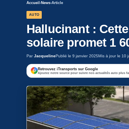
Accueil
›
News
›
Article
AUTO
Hallucinant : Cette
solaire promet 1 
Par
Jacqueline
Publié le 9 janvier 2025
Mis à jour le 10 
Retrouvez iTransports sur Google
G
Ajoutez notre source pour suivre nos actualités auto plus f