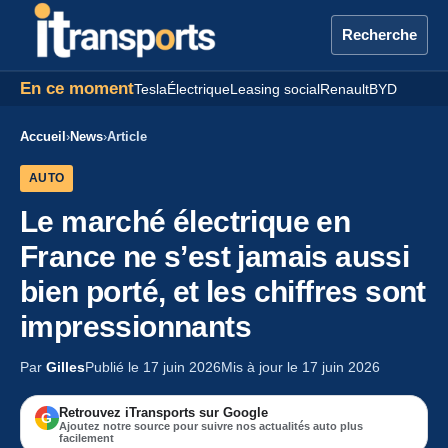
Recherche
En ce moment
Tesla
Électrique
Leasing social
Renault
BYD
Accueil
›
News
›
Article
AUTO
Le marché électrique en
France ne s’est jamais aussi
bien porté, et les chiffres sont
impressionnants
Par
Gilles
Publié le 17 juin 2026
Mis à jour le 17 juin 2026
Retrouvez iTransports sur Google
G
Ajoutez notre source pour suivre nos actualités auto plus
facilement