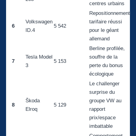
centres urbains
Repositionnement
Volkswagen
tarifaire réussi
6
5 542
ID.4
pour le géant
allemand
Berline profilée,
Tesla Model
souffre de la
7
5 153
3
perte du bonus
écologique
Le challenger
surprise du
Škoda
groupe VW au
8
5 129
Elroq
rapport
prix/espace
imbattable
Comportement