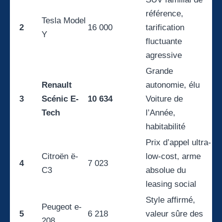
référence,
Tesla Model
2
16 000
tarification
Y
fluctuante
agressive
Grande
Renault
autonomie, élu
3
Scénic E-
10 634
Voiture de
Tech
l’Année,
habitabilité
Prix d’appel ultra-
Citroën ë-
low-cost, arme
4
7 023
C3
absolue du
leasing social
Style affirmé,
Peugeot e-
5
6 218
valeur sûre des
208