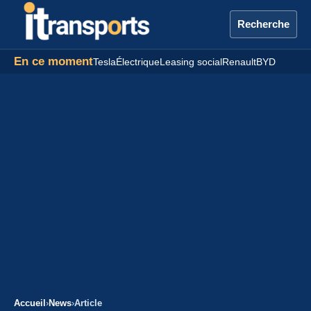
Recherche
En ce moment
Tesla
Électrique
Leasing social
Renault
BYD
Accueil
›
News
›
Article