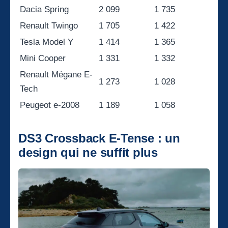
Dacia Spring
2 099
1 735
Renault Twingo
1 705
1 422
Tesla Model Y
1 414
1 365
Mini Cooper
1 331
1 332
Renault Mégane E-
1 273
1 028
Tech
Peugeot e-2008
1 189
1 058
DS3 Crossback E-Tense : un
design qui ne suffit plus