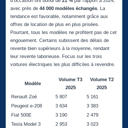
d’occasion ont bondi de
21 %
par rapport à 2024,
avec près de
44 000 modèles échangés
. La
tendance est favorable, notamment grâce aux
offres de location de plus en plus prisées.
Pourtant, tous les modèles ne profitent pas de cet
engouement. Certains subissent des délais de
revente bien supérieurs à la moyenne, rendant
leur revente laborieuse. Focus sur les trois
voitures électriques les plus difficiles à revendre.
Volume T3
Volume T2
Modèle
2025
2025
Renault Zoé
5 807
5 161
Peugeot e-208
3 634
3 383
Fiat 500E
3 190
2 479
Tesla Model 3
2 953
3 023