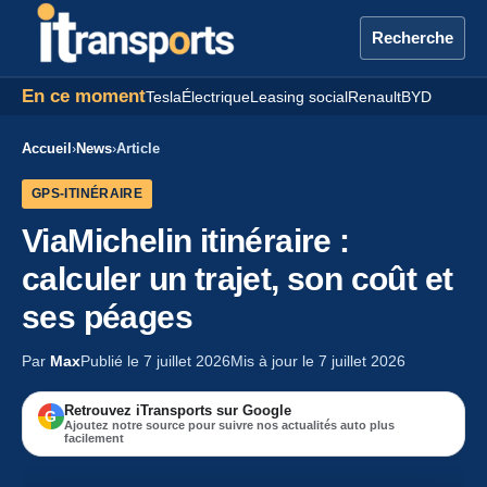
Recherche
En ce moment
Tesla
Électrique
Leasing social
Renault
BYD
Accueil
›
News
›
Article
GPS-ITINÉRAIRE
ViaMichelin itinéraire :
calculer un trajet, son coût et
ses péages
Par
Max
Publié le 7 juillet 2026
Mis à jour le 7 juillet 2026
Retrouvez iTransports sur Google
G
Ajoutez notre source pour suivre nos actualités auto plus
facilement