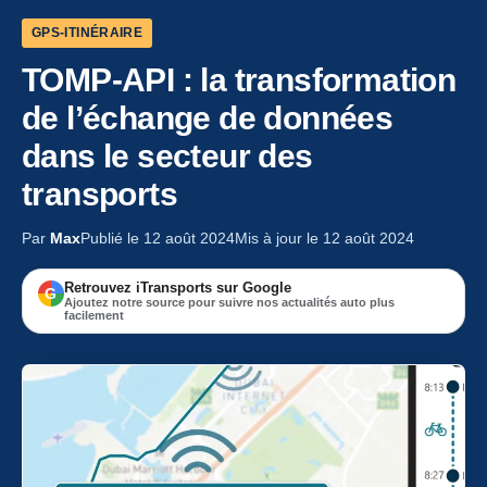
GPS-ITINÉRAIRE
TOMP-API : la transformation
de l’échange de données
dans le secteur des
transports
Par
Max
Publié le 12 août 2024
Mis à jour le 12 août 2024
Retrouvez iTransports sur Google
G
Ajoutez notre source pour suivre nos actualités auto plus
facilement