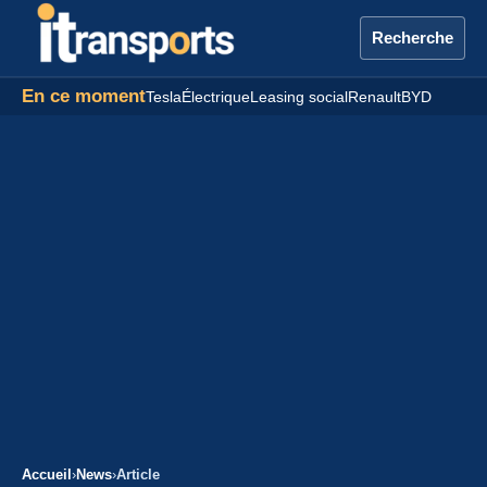
Recherche
En ce moment
Tesla
Électrique
Leasing social
Renault
BYD
Accueil
›
News
›
Article