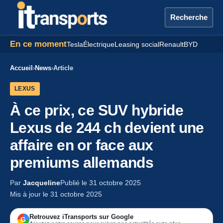
Recherche
En ce moment
Tesla
Électrique
Leasing social
Renault
BYD
Accueil
›
News
›
Article
LEXUS
À ce prix, ce SUV hybride
Lexus de 244 ch devient une
affaire en or face aux
premiums allemands
Par
Jacqueline
Publié le 31 octobre 2025
Mis à jour le 31 octobre 2025
Retrouvez iTransports sur Google
G