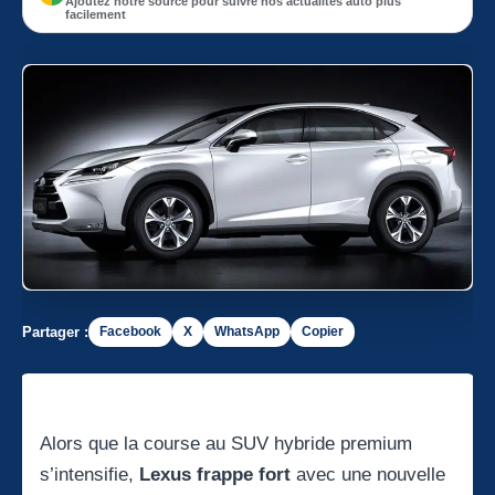
Ajoutez notre source pour suivre nos actualités auto plus
facilement
Partager :
Facebook
X
WhatsApp
Copier
Alors que la course au SUV hybride premium
s’intensifie,
Lexus frappe fort
avec une nouvelle