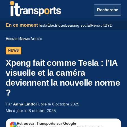
Recherche
En ce moment
Tesla
Électrique
Leasing social
Renault
BYD
Accueil
›
News
›
Article
NEWS
Xpeng fait comme Tesla : l’IA
visuelle et la caméra
deviennent la nouvelle norme
?
Par
Anna Lindo
Publié le 8 octobre 2025
Mis à jour le 8 octobre 2025
Retrouvez iTransports sur Google
G