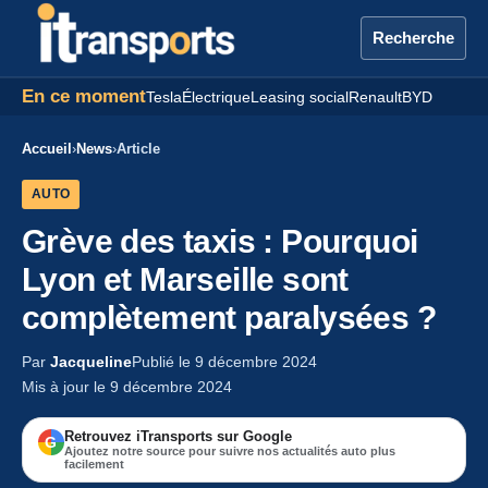
Recherche
En ce moment
Tesla
Électrique
Leasing social
Renault
BYD
Accueil
›
News
›
Article
AUTO
Grève des taxis : Pourquoi
Lyon et Marseille sont
complètement paralysées ?
Par
Jacqueline
Publié le 9 décembre 2024
Mis à jour le 9 décembre 2024
Retrouvez iTransports sur Google
G
Ajoutez notre source pour suivre nos actualités auto plus
facilement