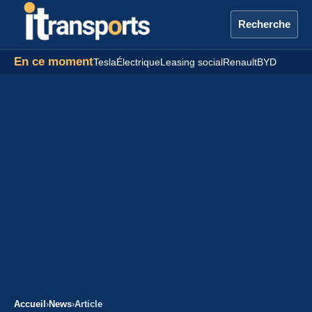
Recherche
En ce moment
Tesla
Électrique
Leasing social
Renault
BYD
Accueil
›
News
›
Article